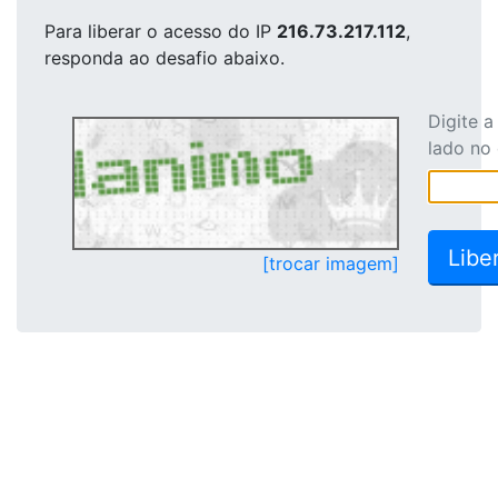
Para liberar o acesso
do IP
216.73.217.112
,
responda ao desafio abaixo.
Digite 
lado no
[trocar imagem]